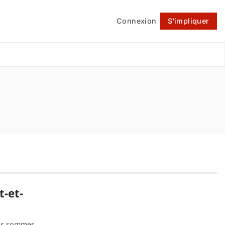
Connexion
S'impliquer
Suivre
t-et-
ous sommes