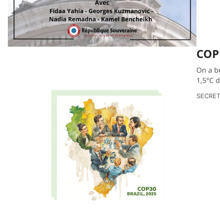
COP 
On a be
1,5°C d
SECRET