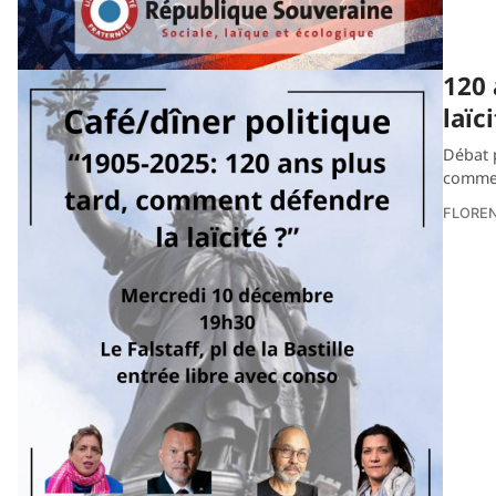
120 
laïci
Débat p
comme
FLORE