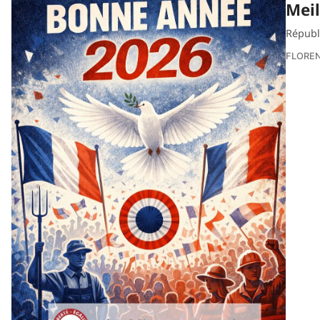
Meil
Républ
FLORE