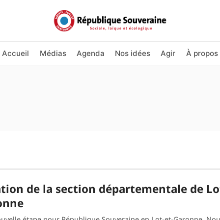
Accueil
Médias
Agenda
Nos idées
Agir
À propos
tion de la section départementale de Lo
onne
uvelle étape pour République Souveraine en Lot-et-Garonne. N