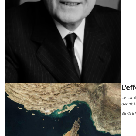
L’ef
Le conf
avant 
SERGE