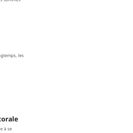
ngtemps, les
torale
e à se