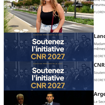
heureu
FLORE
Lan
Madame
mêmes 
SECRET
CNR
Souten
SECRET
Arge
Le Secr