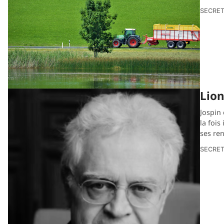
SECRET
Lion
Jospin 
la fois
ses re
SECRET