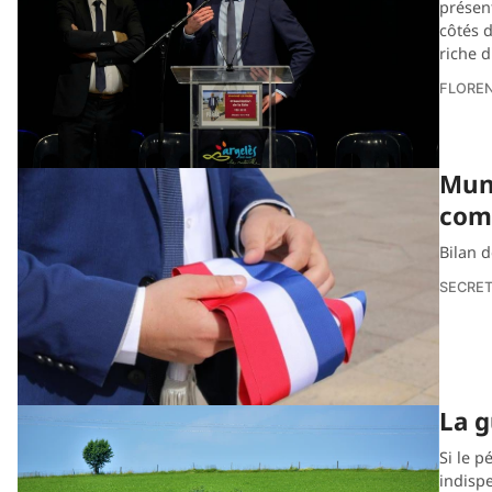
présent
côtés d
riche 
FLORE
Muni
com
Bilan d
SECRET
La g
Si le 
indisp