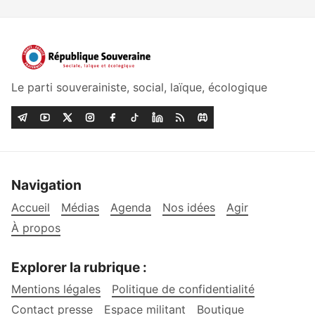
Le parti souverainiste, social, laïque, écologique
Ces sujets sociétaux sont certes importants, 
mais ils ont d’abord servi de moyen de division 
entre les Français dits de droite et de gauche et 
de diversion pour occulter l’essentiel : la 
Navigation
trahison d’une partie des élites au profit de 
Accueil
Médias
Agenda
Nos idées
Agir
leurs seuls intérêts, contre l’intérêt de la 
9.
Nation.
À propos
Explorer la rubrique :
6
Mentions légales
Politique de confidentialité
Contact presse
Espace militant
Boutique