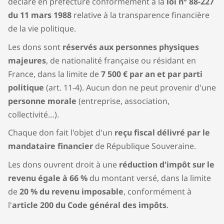
déclaré en préfecture conformément à la
loi n° 88-227
du 11 mars 1988
relative à la transparence financière
de la vie politique.
Les dons sont
réservés aux personnes physiques
7.
5
majeures
, de nationalité française ou résidant en
France, dans la limite de
7 500 € par an et par parti
politique
(art. 11-4). Aucun don ne peut provenir d'une
personne morale
(entreprise, association,
collectivité…).
Chaque don fait l'objet d'un
reçu fiscal délivré par le
mandataire financier
de République Souveraine.
Préambule à la 
Constitution de 1946
Les dons ouvrent droit à une
réduction d'impôt sur le
8.
revenu égale à 66 %
du montant versé, dans la limite
de
20 % du revenu imposable
, conformément à
l'
article 200 du Code général des impôts
.