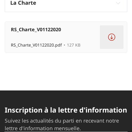
La Charte
3
4
1.
RS_Charte_V01122020
Comprendre le malheur 
RS_Charte_V01122020.pdf
127 KB
français
2.
une aristocratie qui pratique une 
politique fondamentalement opposée aux 
aspirations profondes de sa population
3.
Inscription à la lettre d'information
Suivez les actualités du parti en recevant notre
lettre d'information mensuelle.