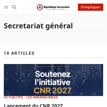
Connexion
S'impliquer
S'impliquer
Suivre
Secretariat général
18 ARTICLES
ACTUALITÉS
LES IMMANQUABLES
/
Lancement du CNR 2027